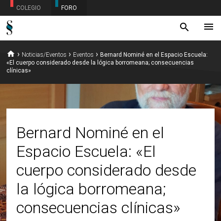
COLEGIO
FORO
menu
search
home
›
›
›
Noticias/Eventos
Eventos
Bernard Nominé en el Espacio Escuela:
«El cuerpo considerado desde la lógica borromeana; consecuencias
clínicas»
Bernard Nominé en el
Espacio Escuela: «El
cuerpo considerado desde
la lógica borromeana;
consecuencias clínicas»