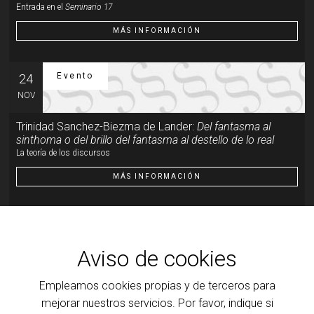
Entrada en el
Seminario 17
MÁS INFORMACIÓN
Evento
24
NOV
Trinidad Sanchez-Biezma de Lander:
Del fantasma al
sinthoma o del brillo del fantasma al destello de lo real
La teoría de los discursos
MÁS INFORMACIÓN
Evento
19
ENE
Aviso de cookies
Trinidad Sanchez-Biezma de Lander:
Del fantasma al
Empleamos cookies propias y de terceros para
sinthoma o del brillo del fantasma al destello de lo real
Del brillo del fantasma al destello de lo real
mejorar nuestros servicios. Por favor, indique si