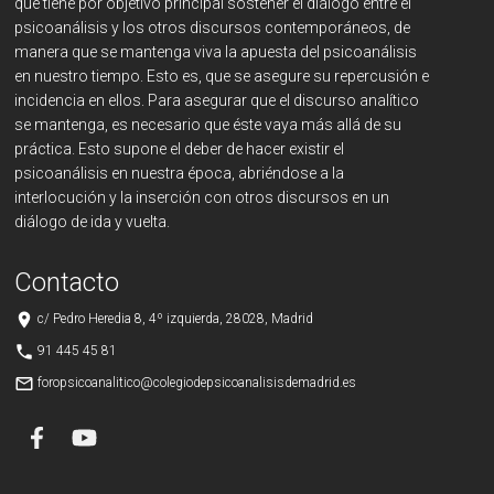
que tiene por objetivo principal sostener el diálogo entre el
psicoanálisis y los otros discursos contemporáneos, de
manera que se mantenga viva la apuesta del psicoanálisis
en nuestro tiempo. Esto es, que se asegure su repercusión e
incidencia en ellos. Para asegurar que el discurso analítico
se mantenga, es necesario que éste vaya más allá de su
práctica. Esto supone el deber de hacer existir el
psicoanálisis en nuestra época, abriéndose a la
interlocución y la inserción con otros discursos en un
diálogo de ida y vuelta.
Contacto
place
c/ Pedro Heredia 8, 4º izquierda, 28028, Madrid
phone
91 445 45 81
mail_outline
foropsicoanalitico@colegiodepsicoanalisisdemadrid.es