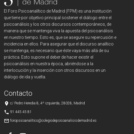
El Foro Psicoanalítico de Madrid (FPM) es una institución
que tiene por objetivo principal sostener el diálogo entre el
psicoanálisis y los otros discursos contemporáneos, de
manera que se mantenga viva la apuesta del psicoanálisis
en nuestro tiempo. Esto es, que se asegure su repercusión e
incidencia en ellos. Para asegurar que el discurso analítico
se mantenga, es necesario que éste vaya más allá de su
práctica. Esto supone el deber de hacer existir el
psicoanálisis en nuestra época, abriéndose a la
interlocución y la inserción con otros discursos en un
diálogo de ida y vuelta.
Contacto
place
c/ Pedro Heredia 8, 4º izquierda, 28028, Madrid
phone
91 445 45 81
mail_outline
foropsicoanalitico@colegiodepsicoanalisisdemadrid.es