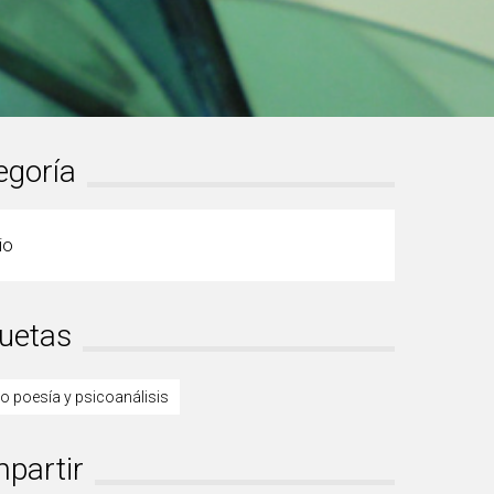
egoría
io
quetas
lo poesía y psicoanálisis
partir