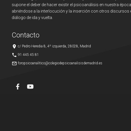
supone el deber de hacer existir el psicoanálisis en nuestra época
abriéndose a la interlocución y la inserción con otros discursos 
diálogo de ida y vuelta.
Contacto
place
c/ Pedro Heredia 8, 4º izquierda, 28028, Madrid
phone
91 445 45 81
mail_outline
foropsicoanalitico@colegiodepsicoanalisisdemadrid.es