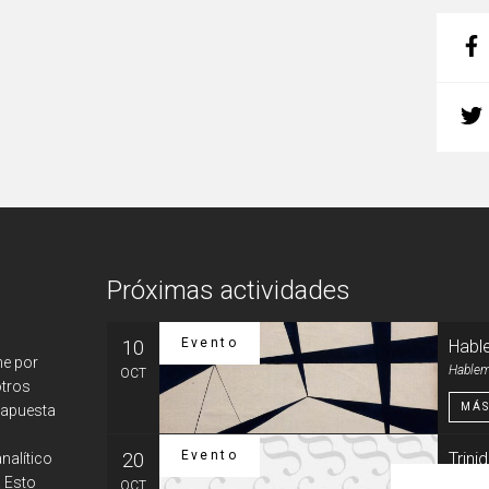
Próximas actividades
Evento
10
Habl
ne por
Hablem
OCT
otros
MÁS
 apuesta
Evento
20
Trin
nalítico
. Esto
o del
OCT