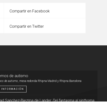
Compartir en Facebook
Compartir en Twitter
emos de autismo
os de autismo
, mesa redonda Rhipna Madrid y Rhipna Barcelona
 INFORMACIÓN
idad Sanchez-Biezma de Lander:
Del fantasma al sinthoma
 brillo del fantasma al destello de lo real