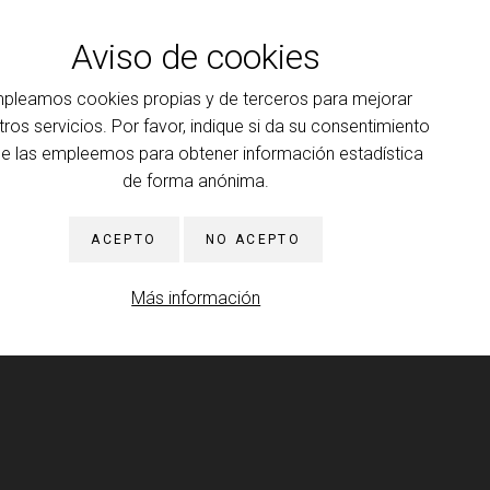
a en el
Seminario 17
Aviso de cookies
 INFORMACIÓN
pleamos cookies propias y de terceros para mejorar
idad Sanchez-Biezma de Lander:
Del fantasma al sinthoma
tros servicios. Por favor, indique si da su consentimiento
 brillo del fantasma al destello de lo real
ue las empleemos para obtener información estadística
ía de los discursos
de forma anónima.
 INFORMACIÓN
ACEPTO
NO ACEPTO
idad Sanchez-Biezma de Lander:
Del fantasma al sinthoma
 brillo del fantasma al destello de lo real
Más información
llo del fantasma al destello de lo real
 INFORMACIÓN