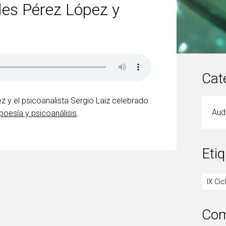
les Pérez López y
Cat
z y el psicoanalista Sergio Laiz celebrado
Aud
 poesía y psicoanálisis
.
Eti
IX Cic
Com