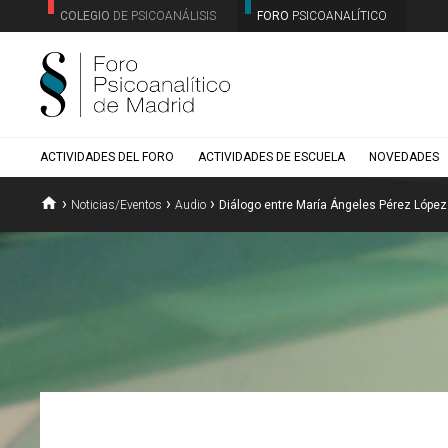
COLEGIO
DE PSICOANÁLISIS
FORO
PSICOANALÍTICO
ACTIVIDADES DEL FORO
ACTIVIDADES DE ESCUELA
NOVEDADES
home
›
›
›
Noticias/Eventos
Audio
Diálogo entre María Ángeles Pérez López 