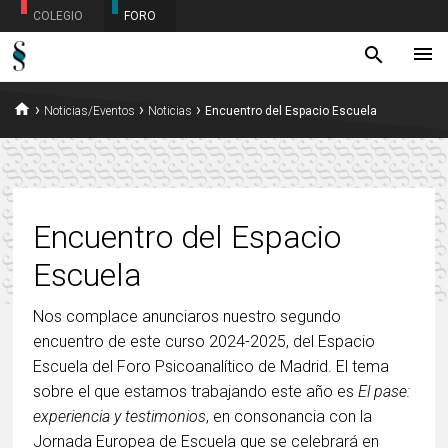
COLEGIO
FORO
menu
search
home
›
›
›
Noticias/Eventos
Noticias
Encuentro del Espacio Escuela
Encuentro del Espacio
Escuela
Nos complace anunciaros nuestro segundo
encuentro de este curso 2024-2025, del Espacio
Escuela del Foro Psicoanalítico de Madrid. El tema
sobre el que estamos trabajando este año es
El pase:
experiencia y testimonios
, en consonancia con la
Jornada Europea de Escuela que se celebrará en