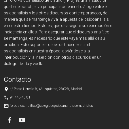
El Foro Psicoanalítico de Madrid (FPM) es una institución
que tiene por objetivo principal sostener el diálogo entre el
psicoanálisis y los otros discursos contemporáneos, de
manera que se mantenga viva la apuesta del psicoanálisis
en nuestro tiempo. Esto es, que se asegure su repercusión e
incidencia en ellos. Para asegurar que el discurso analítico
se mantenga, es necesario que éste vaya más allá de su
práctica. Esto supone el deber de hacer existir el
psicoanálisis en nuestra época, abriéndose a la
interlocución y la inserción con otros discursos en un
diálogo de ida y vuelta.
Contacto
place
c/ Pedro Heredia 8, 4º izquierda, 28028, Madrid
phone
91 445 45 81
mail_outline
foropsicoanalitico@colegiodepsicoanalisisdemadrid.es