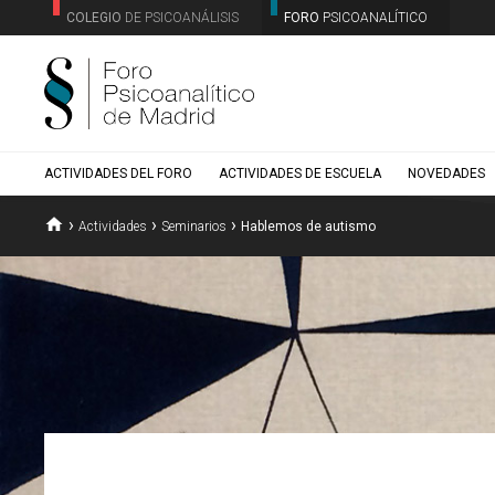
COLEGIO
DE PSICOANÁLISIS
FORO
PSICOANALÍTICO
ACTIVIDADES DEL FORO
ACTIVIDADES DE ESCUELA
NOVEDADES
home
›
›
›
Actividades
Seminarios
Hablemos de autismo