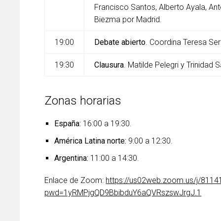
Francisco Santos, Alberto Ayala, An
Biezma por Madrid.
19:00
Debate abierto
. Coordina Teresa Ser
19:30
Clausura
. Matilde Pelegri y Trinidad
Zonas horarias
España:
16:00 a 19:30.
América Latina norte:
9:00 a 12:30.
Argentina:
11:00 a 14:30.
Enlace de Zoom:
https://us02web.zoom.us/j/811
pwd=1yRMPjgQD9BbibduY6aQVRszswJrgJ.1