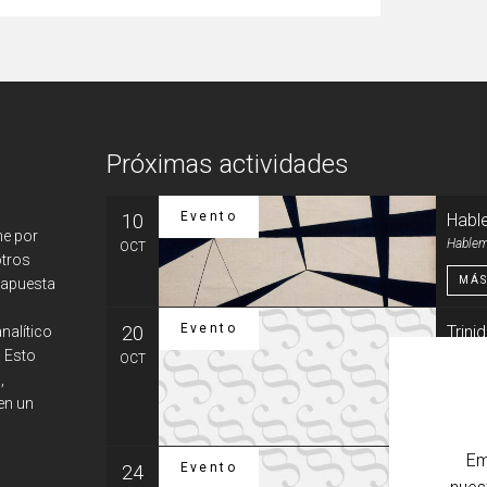
Próximas actividades
Evento
10
Habl
ne por
Hablem
OCT
otros
MÁS
 apuesta
Evento
20
Trin
nalítico
. Esto
o del
OCT
,
Entrad
en un
MÁS
Em
Evento
24
Trin