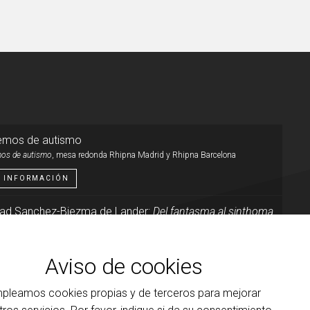
emos de autismo
os de autismo
, mesa redonda Rhipna Madrid y Rhipna Barcelona
 INFORMACIÓN
idad Sanchez-Biezma de Lander:
Del fantasma al sinthoma
 brillo del fantasma al destello de lo real
a en el
Seminario 17
Aviso de cookies
 INFORMACIÓN
pleamos cookies propias y de terceros para mejorar
idad Sanchez-Biezma de Lander:
Del fantasma al sinthoma