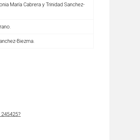
tonia María Cabrera y Trinidad Sanchez-
rano.
 Sanchez-Biezma.
41245425?