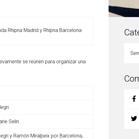
nda Rhipna Madrid y Rhipna Barcelona
Cat
Sem
uevamente se reúnen para organizar una
Com
legri.
rie Selin.
egri y Ramón Miralpeix por Barcelona,