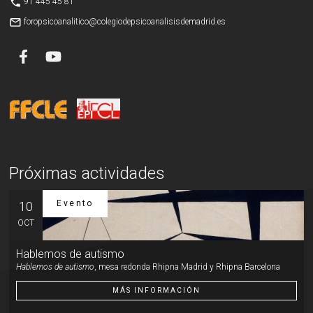
phone
91 445 45 81
mail_outline
foropsicoanalitico@colegiodepsicoanalisisdemadrid.es
Próximas actividades
Evento
10
OCT
Hablemos de autismo
Hablemos de autismo
, mesa redonda Rhipna Madrid y Rhipna Barcelona
MÁS INFORMACIÓN