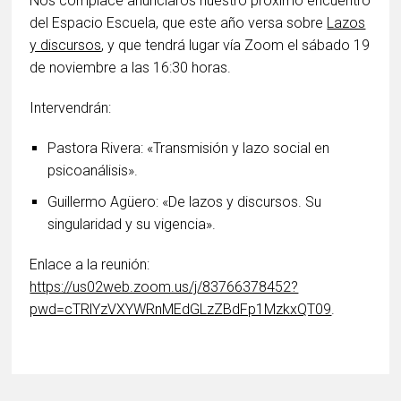
Nos complace anunciaros nuestro próximo encuentro
del Espacio Escuela, que este año versa sobre
Lazos
y discursos
, y que tendrá lugar vía Zoom el sábado 19
de noviembre a las 16:30 horas.
Intervendrán:
Pastora Rivera: «Transmisión y lazo social en
psicoanálisis».
Guillermo Agüero: «De lazos y discursos. Su
singularidad y su vigencia».
Enlace a la reunión:
https://us02web.zoom.us/j/83766378452?
pwd=cTRlYzVXYWRnMEdGLzZBdFp1MzkxQT09
.