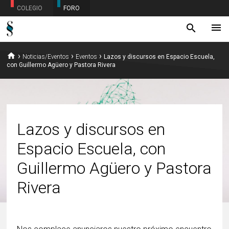
COLEGIO
FORO
menu
search
home
›
›
›
Noticias/Eventos
Eventos
Lazos y discursos en Espacio Escuela,
con Guillermo Agüero y Pastora Rivera
Lazos y discursos en
Espacio Escuela, con
Guillermo Agüero y Pastora
Rivera