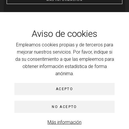
Evento
19
ENE
Aviso de cookies
Trinidad Sanchez-Biezma de Lander:
Del fantasma al
Empleamos cookies propias y de terceros para
sinthoma o del brillo del fantasma al destello de lo real
Del brillo del fantasma al destello de lo real
mejorar nuestros servicios. Por favor, indique si
da su consentimiento a que las empleemos para
MÁS INFORMACIÓN
obtener información estadística de forma
anónima.
ACEPTO
© Foro Psicoanalítico de Madrid, 2026
Aviso legal
NO ACEPTO
Política de privacidad
Política de
cookies
Más información