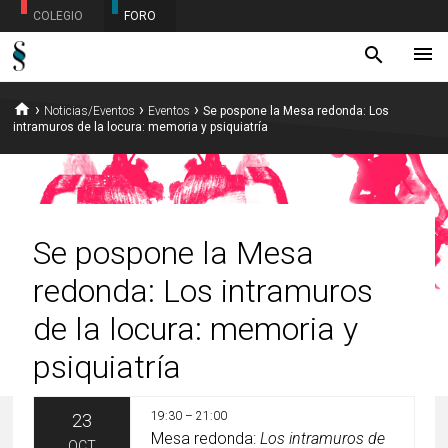
COLEGIO
FORO
menu
search
home
›
›
›
Noticias/Eventos
Eventos
Se pospone la Mesa redonda: Los
intramuros de la locura: memoria y psiquiatría
Se pospone la Mesa
redonda: Los intramuros
de la locura: memoria y
psiquiatría
19:30 – 21:00
23
Mesa redonda:
Los intramuros de
OCT