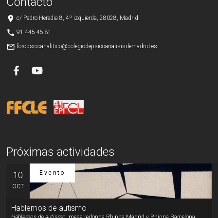
Contacto
place
c/ Pedro Heredia 8, 4º izquierda, 28028, Madrid
phone
91 445 45 81
mail_outline
foropsicoanalitico@colegiodepsicoanalisisdemadrid.es
Próximas actividades
Evento
10
OCT
Hablemos de autismo
Hablemos de autismo
, mesa redonda Rhipna Madrid y Rhipna Barcelona