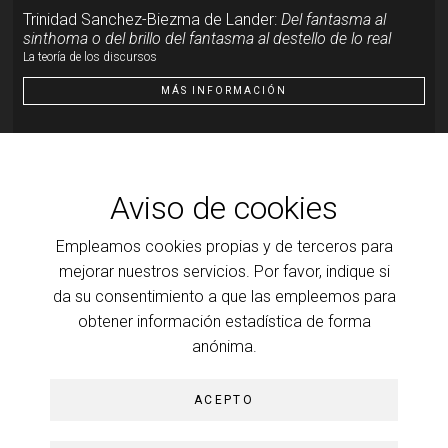
Trinidad Sanchez-Biezma de Lander:
Del fantasma al
sinthoma o del brillo del fantasma al destello de lo real
La teoría de los discursos
MÁS INFORMACIÓN
Evento
19
ENE
Aviso de cookies
Trinidad Sanchez-Biezma de Lander:
Del fantasma al
Empleamos cookies propias y de terceros para
sinthoma o del brillo del fantasma al destello de lo real
Del brillo del fantasma al destello de lo real
mejorar nuestros servicios. Por favor, indique si
da su consentimiento a que las empleemos para
MÁS INFORMACIÓN
obtener información estadística de forma
anónima.
ACEPTO
© Foro Psicoanalítico de Madrid, 2026
Aviso legal