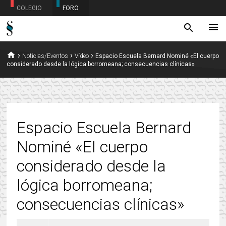
COLEGIO
FORO
menu
search
home
›
›
›
Noticias/Eventos
Vídeo
Espacio Escuela Bernard Nominé «El cuerpo
considerado desde la lógica borromeana; consecuencias clínicas»
Espacio Escuela Bernard
Nominé «El cuerpo
considerado desde la
lógica borromeana;
consecuencias clínicas»