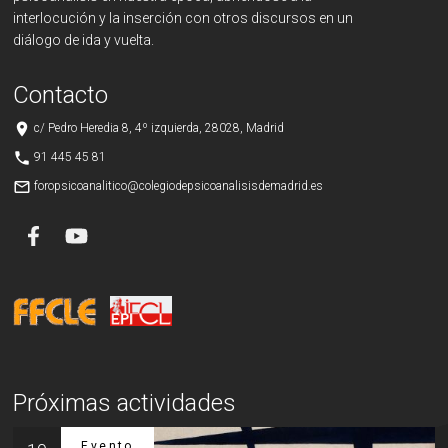
interlocución y la inserción con otros discursos en un
diálogo de ida y vuelta.
Contacto
place
c/ Pedro Heredia 8, 4º izquierda, 28028, Madrid
phone
91 445 45 81
mail_outline
foropsicoanalitico@colegiodepsicoanalisisdemadrid.es
Próximas actividades
Evento