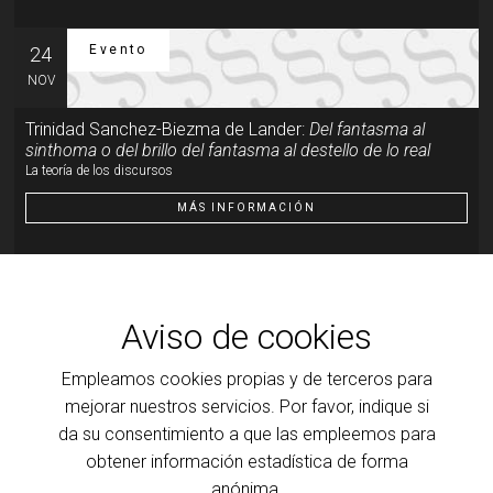
Evento
24
NOV
Trinidad Sanchez-Biezma de Lander:
Del fantasma al
sinthoma o del brillo del fantasma al destello de lo real
La teoría de los discursos
MÁS INFORMACIÓN
Evento
19
ENE
Aviso de cookies
Trinidad Sanchez-Biezma de Lander:
Del fantasma al
sinthoma o del brillo del fantasma al destello de lo real
Empleamos cookies propias y de terceros para
Del brillo del fantasma al destello de lo real
mejorar nuestros servicios. Por favor, indique si
da su consentimiento a que las empleemos para
MÁS INFORMACIÓN
obtener información estadística de forma
anónima.