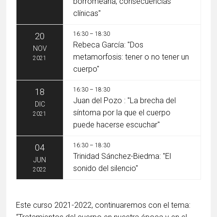
borromeana; consecuencias
clínicas"
16:30 – 18:30
20
Rebeca García: "Dos
NOV
metamorfosis: tener o no tener un
2021
cuerpo"
16:30 – 18:30
18
Juan del Pozo : "La brecha del
DIC
síntoma por la que el cuerpo
2021
puede hacerse escuchar"
16:30 – 18:30
04
Trinidad Sánchez-Biedma: "El
JUN
sonido del silencio"
2022
Este curso 2021-2022, continuaremos con el tema: