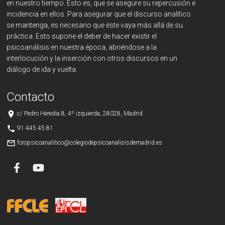
en nuestro tiempo. Esto es, que se asegure su repercusión e
incidencia en ellos. Para asegurar que el discurso analítico
se mantenga, es necesario que éste vaya más allá de su
práctica. Esto supone el deber de hacer existir el
psicoanálisis en nuestra época, abriéndose a la
interlocución y la inserción con otros discursos en un
diálogo de ida y vuelta.
Contacto
place
c/ Pedro Heredia 8, 4º izquierda, 28028, Madrid
phone
91 445 45 81
mail_outline
foropsicoanalitico@colegiodepsicoanalisisdemadrid.es