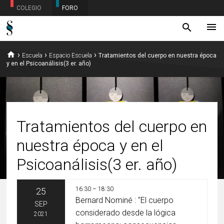
COLEGIO
FORO
menu
search
home
›
›
›
Escuela
Espacio Escuela
Tratamientos del cuerpo en nuestra época
y en el Psicoanálisis(3 er. año)
Tratamientos del cuerpo en
nuestra época y en el
Psicoanálisis(3 er. año)
16:30 – 18:30
25
Bernard Nominé : "El cuerpo
SEP
considerado desde la lógica
2021