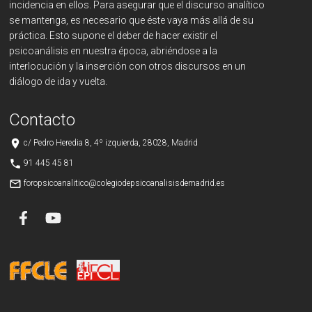
incidencia en ellos. Para asegurar que el discurso analítico
se mantenga, es necesario que éste vaya más allá de su
práctica. Esto supone el deber de hacer existir el
psicoanálisis en nuestra época, abriéndose a la
interlocución y la inserción con otros discursos en un
diálogo de ida y vuelta.
Contacto
place
c/ Pedro Heredia 8, 4º izquierda, 28028, Madrid
phone
91 445 45 81
mail_outline
foropsicoanalitico@colegiodepsicoanalisisdemadrid.es