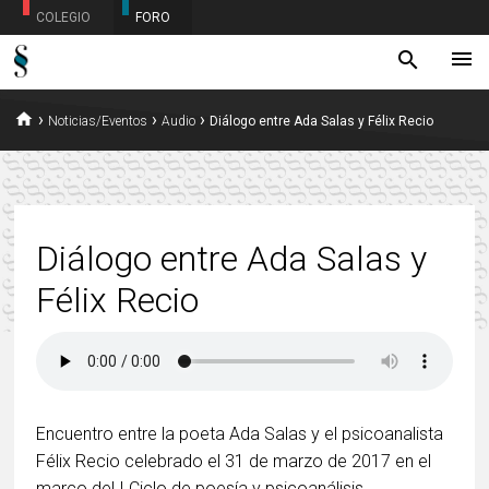
COLEGIO
FORO
menu
search
home
›
›
›
Noticias/Eventos
Audio
Diálogo entre Ada Salas y Félix Recio
Diálogo entre Ada Salas y
Félix Recio
Encuentro entre la poeta Ada Salas y el psicoanalista
Félix Recio celebrado el 31 de marzo de 2017 en el
marco del I Ciclo de poesía y psicoanálisis.