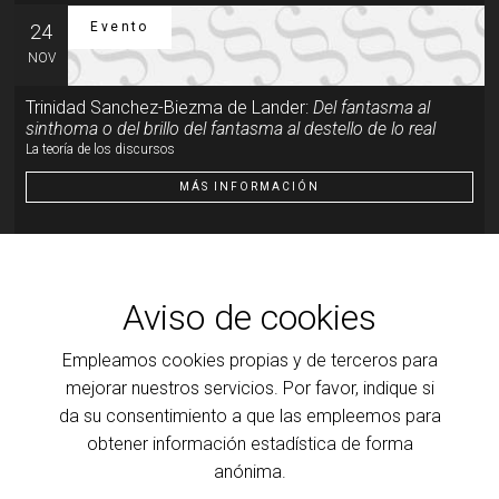
Evento
24
NOV
Trinidad Sanchez-Biezma de Lander:
Del fantasma al
sinthoma o del brillo del fantasma al destello de lo real
La teoría de los discursos
MÁS INFORMACIÓN
Evento
19
ENE
Aviso de cookies
Trinidad Sanchez-Biezma de Lander:
Del fantasma al
sinthoma o del brillo del fantasma al destello de lo real
Empleamos cookies propias y de terceros para
Del brillo del fantasma al destello de lo real
mejorar nuestros servicios. Por favor, indique si
da su consentimiento a que las empleemos para
MÁS INFORMACIÓN
obtener información estadística de forma
anónima.