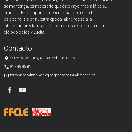
se mantenga, es necesario que éste vaya más allá de su
práctica. Esto supone el deber de hacer existir el
psicoanálisis en nuestra época, abriéndose a la
interlocución y la inserción con otros discursos en un
diálogo de ida y vuelta.
Contacto
place
c/ Pedro Heredia 8, 4º izquierda, 28028, Madrid
phone
91 445 45 81
mail_outline
foropsicoanalitico@colegiodepsicoanalisisdemadrid.es