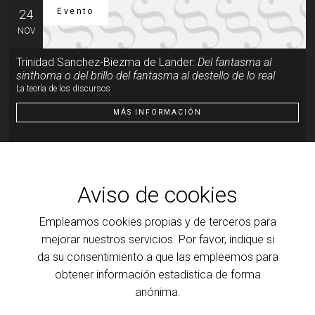
Evento
24
NOV
Trinidad Sanchez-Biezma de Lander:
Del fantasma al
sinthoma o del brillo del fantasma al destello de lo real
La teoría de los discursos
MÁS INFORMACIÓN
Evento
19
ENE
Aviso de cookies
Trinidad Sanchez-Biezma de Lander:
Del fantasma al
Empleamos cookies propias y de terceros para
sinthoma o del brillo del fantasma al destello de lo real
Del brillo del fantasma al destello de lo real
mejorar nuestros servicios. Por favor, indique si
da su consentimiento a que las empleemos para
MÁS INFORMACIÓN
obtener información estadística de forma
anónima.